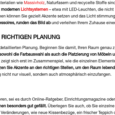
erialien wie
Massivholz
, Naturfasern und recycelte Stoffe sin
it modernen
Lichtsystemen
– etwa mit LED-Leuchten, die nicht n
n können Sie gezielt Akzente setzen und das Licht stimmungs
ssoires, runden das Bild ab
und verleihen Ihrem Zuhause eine
R RICHTIGEN PLANUNG
r detaillierten Planung. Beginnen Sie damit, Ihren Raum gena
r sowohl die Farbauswahl als auch die Platzierung von Möbeln 
 zeigt sich erst im Zusammenspiel, wie die einzelnen Elemen
en Sie Akzente an den richtigen Stellen, um den Raum lebendi
g nicht nur visuell, sondern auch atmosphärisch einzufangen.
ieren, sei es durch Online-Ratgeber, Einrichtungsmagazine od
en besonders gut gefällt.
Überlegen Sie auch, ob Sie einzeln
Veränderungen, wie neue Kissenbezüge, ein frischer Teppich 