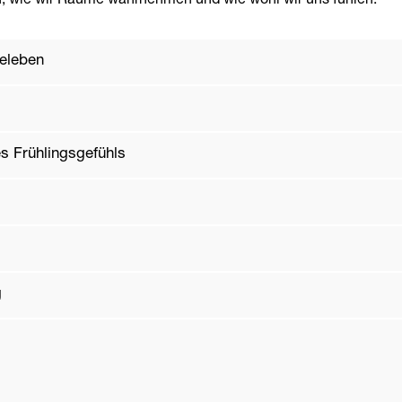
en, wie wir Räume wahrnehmen und wie wohl wir uns fühlen.
eleben
es Frühlingsgefühls
g