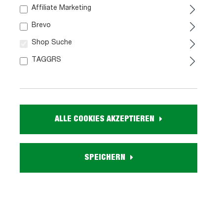
ESSZIMMER
Affiliate Marketing
Brevo
Esstische
Esszimmerstühle
Shop Suche
Sitzbänke
Vitrinen
TAGGRS
Highboards
Sideboards
Kommoden
Tischgruppen
Alle Produkte
ALLE COOKIES AKZEPTIEREN
SPEICHERN