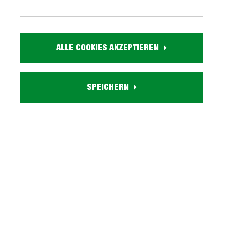
139,
99
ALLE COOKIES AKZEPTIEREN
inkl. MwSt. / zzgl. Versand
Ausführung
SPEICHERN
Liefergebiet prüfen:
Prüfen
In den Warenkorb
Marke:
Artikel Nr.:
0235010800
Größe: