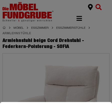
MÖBEL
ESSZIMMER
ESSZIMMERSTÜHLE
ARMLEHNSTÜHLE
Armlehnstuhl beige Cord Drehstuhl -
Federkern-Polsterung - SOFIA