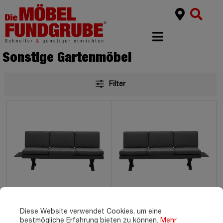
Sonstige Gartenmöbel
Filter
Gartenlounge grau 198 x 72
Gartenlounge grau 198 x 72
Diese Website verwendet Cookies, um eine
cm - rechts verstellbar -
cm - links verstellbar -
CALINA
CALINA
bestmögliche Erfahrung bieten zu können.
Mehr