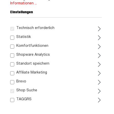
Informationen ...
399,
399,
99
99
Einstellungen
Sofort verfügbar
Sofort verfügbar
Technisch erforderlich
Statistik
Komfortfunktionen
Shopware Analytics
Standort speichern
Affiliate Marketing
Gartenbank Akazie geölt
Hollywood-Schaukel 3-
mit Armlehnen - 118 cm -
Sitzer schwarz Breite 170
Brevo
VERA
cm - KIRAN
Shop Suche
99,
179,
99
99
TAGGRS
Sofort verfügbar
Sofort verfügbar