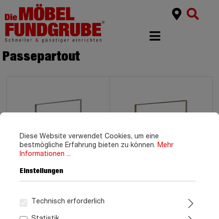
Passepartout
Diese Website verwendet Cookies, um eine
bestmögliche Erfahrung bieten zu können.
Mehr
Informationen ...
Einstellungen
Passepartout grau - 273 cm
Passepartout Plankeneiche
- SAIGON
- 273 cm - VALENCIA
Technisch erforderlich
149,
129,
99
99
Statistik