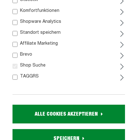
Sofort verfügbar
ca. 5-6 Wochen
Komfortfunktionen
Shopware Analytics
Standort speichern
Affiliate Marketing
Brevo
Shop Suche
TAGGRS
Passepartout Artisan Eiche
- mit Beleuchtung -
TRONDHEIM
199,
99
ALLE COOKIES AKZEPTIEREN
Sofort verfügbar
SPEICHERN