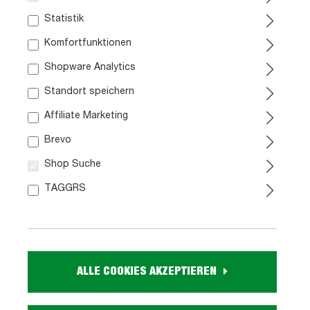
Statistik
Komfortfunktionen
Shopware Analytics
Standort speichern
Affiliate Marketing
Armlehnstuhl grau Velours
Polsterstuhl grau Armlehne
Brevo
Optik Drehstuhl - OTTAWA
Microfaser Webstoff - fest
gepolstert - STADE
Shop Suche
99,
79,
99
99
TAGGRS
Sofort verfügbar
Sofort verfügbar
ALLE COOKIES AKZEPTIEREN