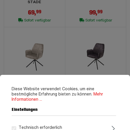
STADE
69,
99,
99
99
Sofort verfügbar
Sofort verfügbar
Armlehnstuhl creme
Armlehnstuhl anthrazit
Diese Website verwendet Cookies, um eine
Velours Optik Drehstuhl -
Velours Optik Drehstuhl -
bestmögliche Erfahrung bieten zu können.
Mehr
OTTAWA
OTTAWA
Informationen ...
Einstellungen
99,
99,
99
99
Sofort verfügbar
Sofort verfügbar
Technisch erforderlich