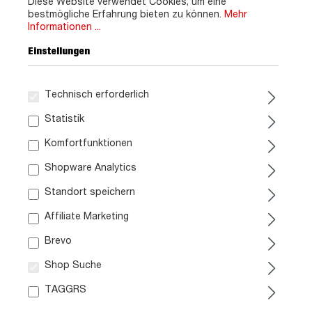
Diese Website verwendet Cookies, um eine
bestmögliche Erfahrung bieten zu können.
Mehr
Informationen ...
Einstellungen
Bad Hochschrank weiß
Waschbeckenunterschrank
hochglanz 4 Türen Breite
weiß hochglanz - 60 cm -
60 cm - MANDY
MANDY
Technisch erforderlich
199,
69,
99
99
Statistik
ca. 2-3 Wochen
Sofort verfügbar
Komfortfunktionen
Shopware Analytics
Standort speichern
Affiliate Marketing
Brevo
Shop Suche
TAGGRS
Bad Hochschrank Eiche -
Waschbeckenunterschrank
Beige-Kaschmir 2 Türen 34
Eiche - Beige-Kaschmir 60