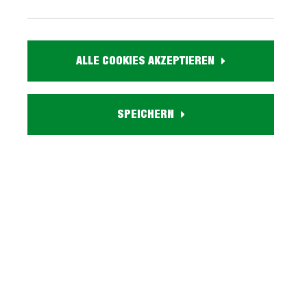
cm - KRETA
cm - KRETA
139,
89,
99
99
Sofort verfügbar
Sofort verfügbar
ALLE COOKIES AKZEPTIEREN
SPEICHERN
Waschbeckenunterschrank
Bad Unterschrank weiß
mit Becken Eiche - grau -
hochglanz 60 cm - 2
MEMPHIS
Schubladen - MANDY
399,
179,
99
99
Sofort verfügbar
Sofort verfügbar