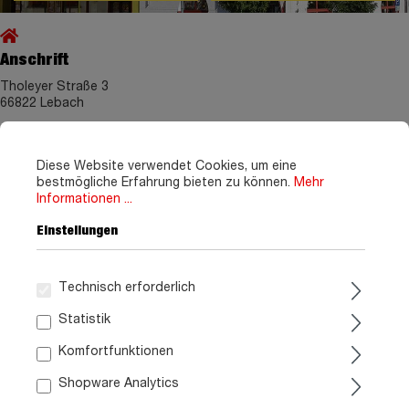
Anschrift
Tholeyer Straße 3
66822 Lebach
Öffnungszeiten
Diese Website verwendet Cookies, um eine
bestmögliche Erfahrung bieten zu können.
Mehr
Montag:
10:00 - 19:00 Uhr
Informationen ...
Dienstag:
10:00 - 19:00 Uhr
Einstellungen
Mittwoch:
10:00 - 19:00 Uhr
Donnerstag:
10:00 - 19:00 Uhr
Freitag:
10:00 - 19:00 Uhr
Technisch erforderlich
Samstag:
10:00 - 18:00 Uhr
Statistik
Komfortfunktionen
Shopware Analytics