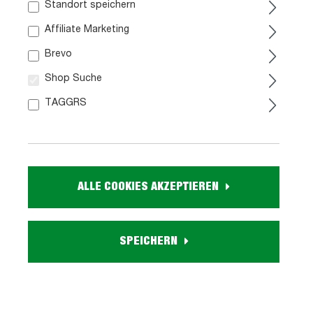
Standort speichern
Unsere Serviceleistung vor Ort
Affiliate Marketing
Brevo
Tiefpreisgarantie
Fachberatung
Shop Suche
TAGGRS
Finanzierung
Lieferservice
Montageservice
3D-Küchenplanung
ALLE COOKIES AKZEPTIEREN
Kartenzahlung
Kostenlos Parken
Miettransporter
Barrierefrei
SPEICHERN
Mehrsprachige
Aufmaß
Mitarbeiter