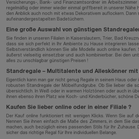
Versicherungs-, Bank- und Finanzamtsordner im Arbeitszimmer 
regelmäßig oder immer wieder einmal griffbereit in unserer Nähe 
den Anblick auch noch mit etwas Dekorativem auflockern. Dann 
aufeinandergestapelten Badetüchern.
Eine große Auswahl von günstigen Standregale
Sie finden in unseren Filialen in Kaiserslautern, Trier, Bad Kre
dass sie sich perfekt in Ihr Ambiente zu Hause integrieren las
Selbstverständlich können Sie alle Modelle auch online kaufen.
äußerst vielseitig einsetzbar und auch kombinierbar. Bei den un
alles zu unschlagbar günstigen Preisen !
Standregale – Multitalente und Alleskönner mit
Eigentlich kann man gar nicht genug Regale in seinem Haus oder 
robusten Standregale der Möbelfundgrube. Ob Sie lieber die sch
übersichtlich. In Weiß oder in warmen Holztönen oder auch in üb
ihnen ebenso ihren Platz wie Koch- und Kinderbücher, schöne De
Kaufen Sie lieber online oder in einer Filiale ?
Der Kauf online funktioniert mit wenigen Klicks. Wenn Sie auf 
Nennen Sie ihnen einfach die Maße des Zimmers, in dem Sie das
machen, auch bezüglich eines passenden Stils für Ihr Zuhause. D
sicher das richtige Regal für Ihre individuellen Belange.