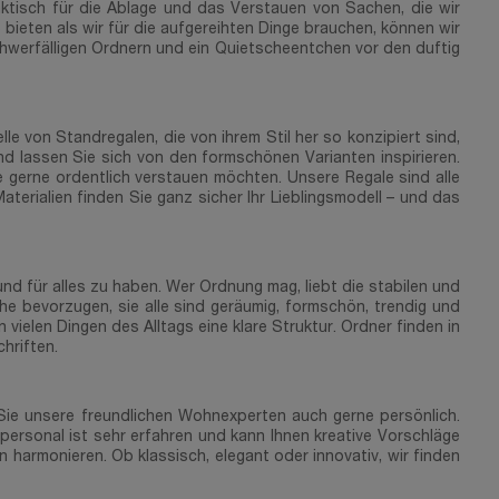
ktisch für die Ablage und das Verstauen von Sachen, die wir
 bieten als wir für die aufgereihten Dinge brauchen, können wir
hwerfälligen Ordnern und ein Quietscheentchen vor den duftig
le von Standregalen, die von ihrem Stil her so konzipiert sind,
nd lassen Sie sich von den formschönen Varianten inspirieren.
 gerne ordentlich verstauen möchten. Unsere Regale sind alle
terialien finden Sie ganz sicher Ihr Lieblingsmodell – und das
d für alles zu haben. Wer Ordnung mag, liebt die stabilen und
e bevorzugen, sie alle sind geräumig, formschön, trendig und
ielen Dingen des Alltags eine klare Struktur. Ordner finden in
hriften.
n Sie unsere freundlichen Wohnexperten auch gerne persönlich.
ersonal ist sehr erfahren und kann Ihnen kreative Vorschläge
 harmonieren. Ob klassisch, elegant oder innovativ, wir finden