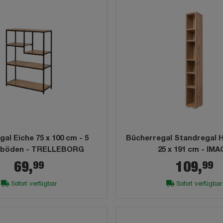
al Eiche 75 x 100 cm - 5
Bücherregal Standregal H
eböden - TRELLEBORG
25 x 191 cm - IM
99
99
69,
109,
Sofort verfügbar
Sofort verfügbar