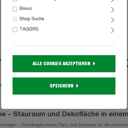
Brevo
Shop Suche
TAGGRS
l Standregal weiß 25 x 131
Bücherregal Standregal we
ALLE COOKIES AKZEPTIEREN
cm - IMAGE
cm 1 Schranktür - 
99
99
79,
149,
SPEICHERN
Sofort verfügbar
Sofort verfügbar
be – Stauraum und Dekofläche in eine
terlagen – Standregale bieten Platz und Stauraum für die untersc