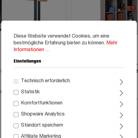
Diese Website verwendet Cookies, um eine
bestmögliche Erfahrung bieten zu können.
Mehr
Informationen ...
Einstellungen
Eiche schwarz B 120 x H 82
Bücherregal Standregal B
2 Böden - SARAGOSSA
weiß 120 x 121 cm - 1 Sc
MIPIACE
99
129,
Technisch erforderlich
99
229,
Statistik
Sofort verfügbar
Sofort verfügbar
Komfortfunktionen
Shopware Analytics
Standort speichern
Affiliate Marketing