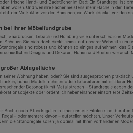
oder frische Hand- und Badetücher im Bad: Ein Standregal ist pra
haben wollen. Und weil ihre Fächer meistens mehr Fläche in der Tiefe
steht der Minikaktus vor den Romanen, ein Wackeldackel vor den sc
n bei Ihrer Möbelfundgrube
uznach, Saarbrücken, Lebach und Homburg viele unterschiedliche Model
sen. Schauen Sie sich doch direkt einmal auf unserer Webseite um u
 Standregale sind robust und können so einiges aufnehmen, das Sie
terschiedlichen Designs und Dekoren, Höhen und Breiten wie auch Ma
 großer Ablagefläche
in seiner Wohnung haben, oder? Sie sind ausgesprochen praktisch un
lanken, hohen Modelle nehmen oder die breiteren mit mittlerer Höh
erraschender Betonoptik mit Metallstreben – Standregale geben den v
korationsobjekte oder ordentlich nebeneinander einsortierte Zeitsc
der Suche nach Standregalen in einer unserer Filialen sind, berate
 Regal – oder mehrere davon – aufstellen möchten. Unser Verkaufsp
enn die Standregale sollen ja optimal mit Ihren vorhandenen Möbeln