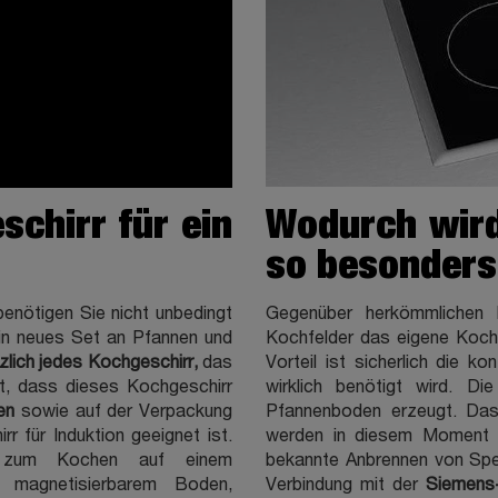
schirr für ein
Wodurch wird
so besonder
enötigen Sie nicht unbedingt
Gegenüber herkömmlichen K
ein neues Set an Pfannen und
Kochfelder das eigene Kocher
zlich jedes Kochgeschirr,
das
Vorteil ist sicherlich die k
t, dass dieses Kochgeschirr
wirklich benötigt wird. D
en
sowie auf der Verpackung
Pfannenboden erzeugt. Das
r für Induktion geeignet ist.
werden in diesem Moment 
h zum Kochen auf einem
bekannte Anbrennen von Spe
t magnetisierbarem Boden,
Verbindung mit der
Siemens-