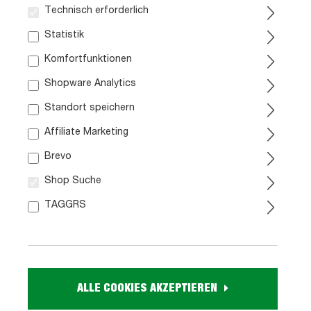
Technisch erforderlich
Statistik
Komfortfunktionen
Shopware Analytics
Standort speichern
Affiliate Marketing
Fernsehsessel schwarz
Fernsehsessel braun - mit
Echt Leder und Aufstehhilfe
Motor und Aufstehhilfe -
- SIENA
TAJA
Brevo
Shop Suche
699,
399,
99
99
TAGGRS
Sofort verfügbar
Sofort verfügbar
ALLE COOKIES AKZEPTIEREN