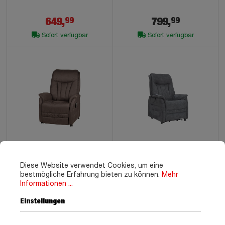
649,
799,
99
99
Sofort verfügbar
Sofort verfügbar
Fernsehsessel braun - 2
Fernsehsessel Webstoff
Motoren - Aufstehhilfe -
grau - 2 Motoren -
Diese Website verwendet Cookies, um eine
SIENA
Aufstehhilfe - SIENA
bestmögliche Erfahrung bieten zu können.
Mehr
Informationen ...
649,
649,
99
99
Einstellungen
Sofort verfügbar
Sofort verfügbar