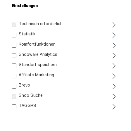
Einstellungen
Technisch erforderlich
189,
Statistik
99
Komfortfunktionen
inkl. MwSt. / zzgl. Versand
Shopware Analytics
Standort speichern
Paketversand
7,95 €
Affiliate Marketing
in ca. 3-5 Werktagen
Brevo
In den Warenkorb
Shop Suche
TAGGRS
Marke:
Artikel Nr.:
1061007700