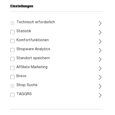
Einstellungen
Technisch erforderlich
Statistik
Komfortfunktionen
Shopware Analytics
39,
99
Standort speichern
inkl. MwSt. / zzgl. Versand
Affiliate Marketing
Brevo
Liefergebiet prüfen:
Shop Suche
Prüfen
TAGGRS
In den Warenkorb