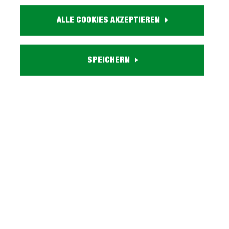
Artikel. Nr.:
0814000401
ALLE COOKIES AKZEPTIEREN
Größe:
ca. B 54 cm x H 44 cm x T 54 cm
Form:
SPEICHERN
rund
Farbe:
bronze
Eigenschaften:
Metalltisch lackiert, stabiler Stand
Lieferzustand:
teilmontiert
Beschreibung
Beistelltisch mit Gestell aus Metall - bronze -
HANSMit unserem Beistelltisch HANS haben Sie den
optimalen Begleiter gefunde…
Mehr