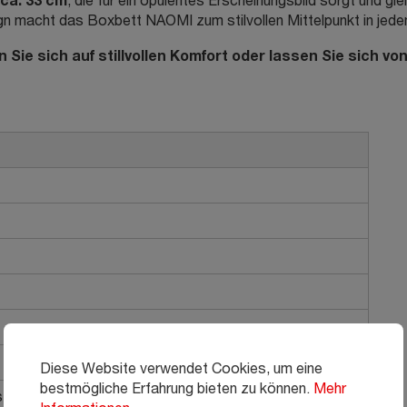
ca. 33 cm
, die für ein opulentes Erscheinungsbild sorgt und g
gn macht das Boxbett NAOMI zum stilvollen Mittelpunkt in jed
en Sie sich auf stillvollen Komfort oder lassen Sie sich 
Diese Website verwendet Cookies, um eine
bestmögliche Erfahrung bieten zu können.
Mehr
truktion