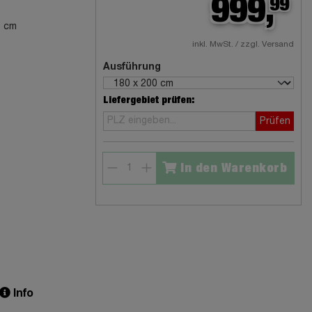
999,
99
7 cm
inkl. MwSt. / zzgl. Versand
Ausführung
Liefergebiet prüfen:
Prüfen
In den Warenkorb
Info