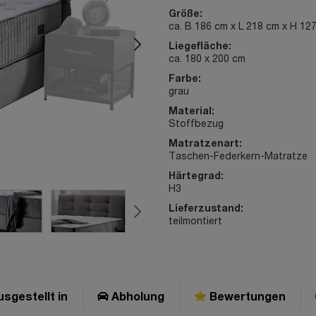
Größe:
ca. B 186 cm x L 218 cm x H 12
Liegefläche:
ca. 180 x 200 cm
Farbe:
grau
Material:
Stoffbezug
Matratzenart:
Taschen-Federkern-Matratze
Härtegrad:
H3
Lieferzustand:
teilmontiert
sgestellt in
Abholung
Bewertungen