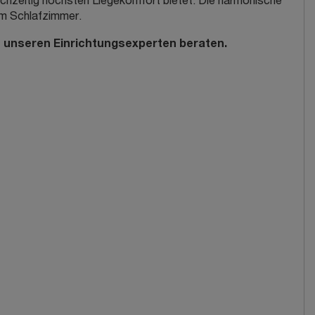
leichzeitig höchsten Liegekomfort bietet. Die harmonische
em Schlafzimmer.
von unseren Einrichtungsexperten beraten.