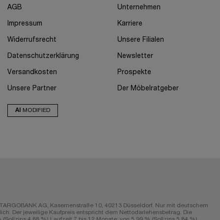
AGB
Unternehmen
Impressum
Karriere
Widerrufsrecht
Unsere Filialen
Datenschutzerklärung
Newsletter
Versandkosten
Prospekte
Unsere Partner
Der Möbelratgeber
AI
MODIFIED
r die TARGOBANK AG, Kasernenstraße 10, 40213 Düsseldorf. Nur mit deutschem
ch. Der jeweilige Kaufpreis entspricht dem Nettodarlehensbetrag. Die
Sollzins 4,88 %) Laufzeit 7 bis 12 Monate; von 5,99 % (Sollzins 5,84 %)