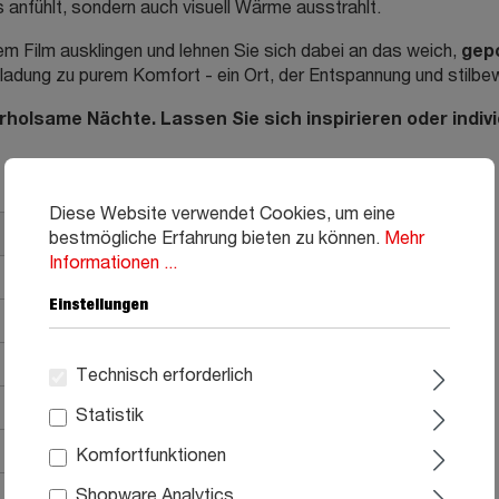
s anfühlt, sondern auch visuell Wärme ausstrahlt.
gepo
 Film ausklingen und lehnen Sie sich dabei an das weich,
inladung zu purem Komfort - ein Ort, der Entspannung und stilb
erholsame Nächte. Lassen Sie sich inspirieren oder indiv
Diese Website verwendet Cookies, um eine
bestmögliche Erfahrung bieten zu können.
Mehr
Informationen ...
Einstellungen
Technisch erforderlich
Statistik
Komfortfunktionen
Shopware Analytics