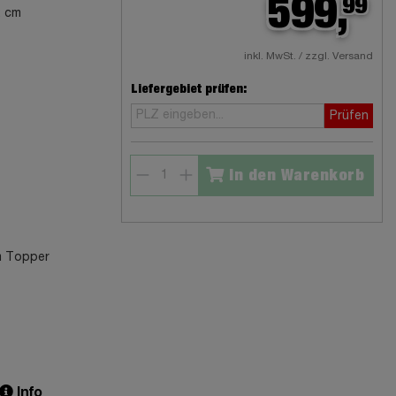
599,
99
2 cm
inkl. MwSt. / zzgl. Versand
Liefergebiet prüfen:
Prüfen
In den Warenkorb
m Topper
Info