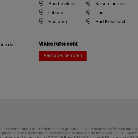
Saarbrücken
Kaiserslautern
Lebach
Trier
Homburg
Bad Kreuznach
Widerrufsrecht
ube.de
Vertrag widerrufen
n. Die Vermittlung des Darlehens erfolgt durch uns nur in unseren Filialen fü
lt ab 250,00 € Nettodarlehensbetrag und einer Mindestrate von 10,00 € monatli
ffektiver Jahreszins von 0,0 % (Sollzins 0,00%) Laufzeit 6 Monate; von 4,99 % (