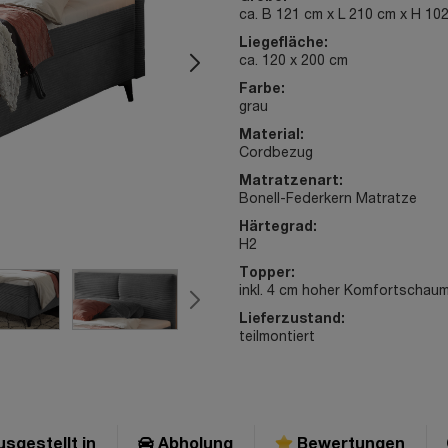
ca. B 121 cm x L 210 cm x H 10
Liegefläche:
ca. 120 x 200 cm
Farbe:
grau
Material:
Cordbezug
Matratzenart:
Bonell-Federkern Matratze
Härtegrad:
H2
Topper:
inkl. 4 cm hoher Komfortschau
Lieferzustand:
teilmontiert
sgestellt in
Abholung
Bewertungen