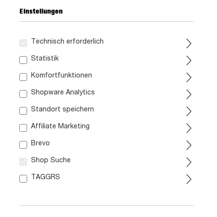
Einstellungen
Technisch erforderlich
Statistik
149,
99
Komfortfunktionen
Shopware Analytics
inkl. MwSt. / zzgl. Versand
Standort speichern
Liefergebiet prüfen:
Affiliate Marketing
Prüfen
Brevo
Shop Suche
In den Warenkorb
TAGGRS
Artikel Nr.:
0290004202