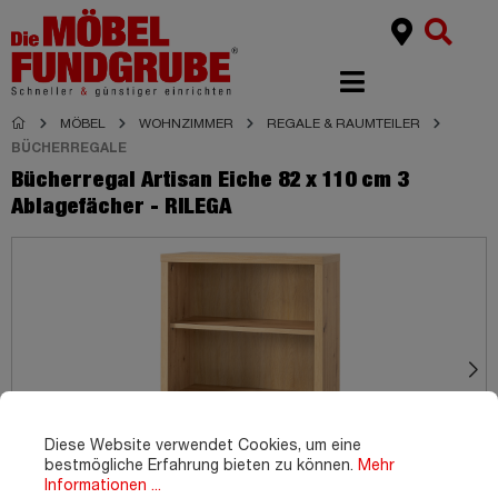
MÖBEL
WOHNZIMMER
REGALE & RAUMTEILER
BÜCHERREGALE
Bücherregal Artisan Eiche 82 x 110 cm 3
Ablagefächer - RILEGA
Diese Website verwendet Cookies, um eine
bestmögliche Erfahrung bieten zu können.
Mehr
Informationen ...