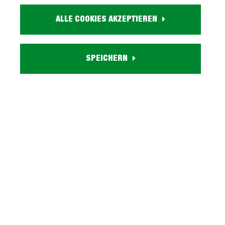
Größe:
ca. B 82 cm x H 110 cm x T 36 cm
ALLE COOKIES AKZEPTIEREN
Farbe:
holzfarben
Holzdekor:
Artisan Eiche
SPEICHERN
Einlegeböden:
inkl. 2 verstellbaren Einlegeböden
Eigenschaften:
3 offene Fächer
Lieferzustand:
zerlegt - einfache Montage, Aufbauanleitung
Beschreibung
Bücherregal Standregal Artisan Eiche 2
Einlegeböden - RILEGA Stilvoll sortiert mit unserem
Raum nutzenden Bücherregal - RIL…
Mehr