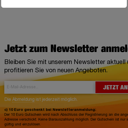
Jetzt zum Newsletter anme
Bleiben Sie mit unserem Newsletter aktuell
profitieren Sie von neuen Angeboten.
JETZT A
Die
Abmeldung
ist jederzeit möglich.
c) 10 Euro geschenkt bei Newsletteranmeldung:
Der 10 Euro Gutschein wird nach Abschluss der Registrierung an die an
Adresse verschickt. Keine Barauszahlung möglich. Der Gutschein ist nur 
gültig und einzulösen.