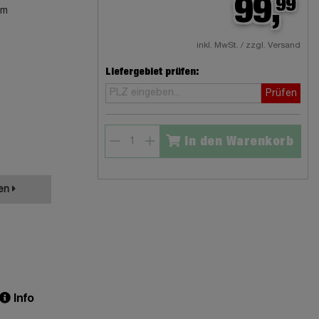
99,
99
cm
inkl. MwSt. / zzgl. Versand
Liefergebiet prüfen:
Prüfen
In den Warenkorb
ken
Info