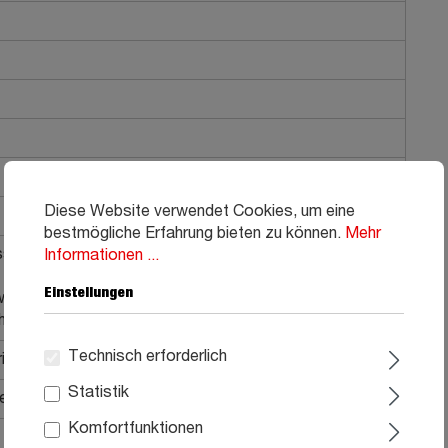
Diese Website verwendet Cookies, um eine
bestmögliche Erfahrung bieten zu können.
Mehr
sst sich sehr einfach mit einem feuchten Tuch und/oder
Informationen ...
n Seifenlauge durchführen. Beachten Sie bitte, dass das
Einstellungen
ungen und nicht nass ist, wenn Sie über die Möbel
hen.
Technisch erforderlich
ial
Statistik
he Montage, Aufbauanleitung
Komfortfunktionen