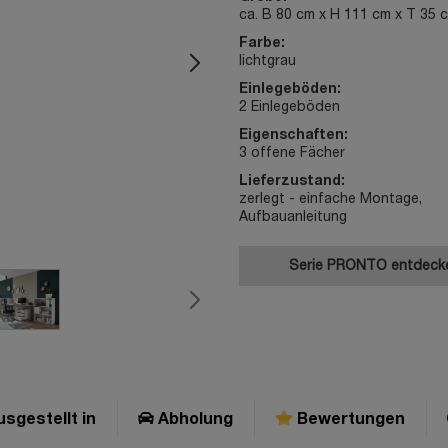
ca. B 80 cm x H 111 cm x T 35 
Farbe:
lichtgrau
Einlegeböden:
2 Einlegeböden
Eigenschaften:
3 offene Fächer
Lieferzustand:
zerlegt - einfache Montage,
Aufbauanleitung
Serie PRONTO entdec
sgestellt in
Abholung
Bewertungen