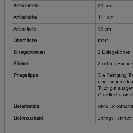
Artikelbreite
80 cm
Artikelhöhe
111 cm
Artikeltiefe
35 cm
Oberfläche
matt
Einlegeboeden
2 Einlegeböden
Fächer
3 offene Fächer
Pflegetipps
Die Reinigung lä
einer sehr milde
Tuch gut ausgewr
Oberfläche wisc
Lieferdetails
ohne Dekomater
Lieferzustand
zerlegt - einfac