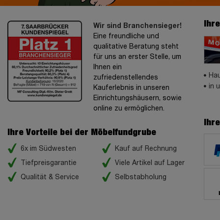
Ihr
Wir sind Branchensieger!
Eine freundliche und
qualitative Beratung steht
für uns an erster Stelle, um
Ihnen ein
Hau
zufriedenstellendes
in 
Kauferlebnis in unseren
Einrichtungshäusern, sowie
online zu ermöglichen.
Ihr
Ihre Vorteile bei der Möbelfundgrube
6x im Südwesten
Kauf auf Rechnung
Tiefpreisgarantie
Viele Artikel auf Lager
Qualität & Service
Selbstabholung