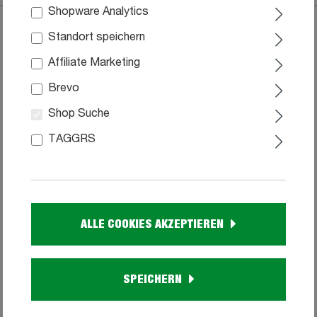
Shopware Analytics
Standort speichern
Affiliate Marketing
Brevo
Shop Suche
TAGGRS
Büroschrank lichtgrau 80 cm x 216 cm - 5
ALLE COOKIES AKZEPTIEREN
Einlegeböden - PRONTO
99
259,
SPEICHERN
Sofort verfügbar