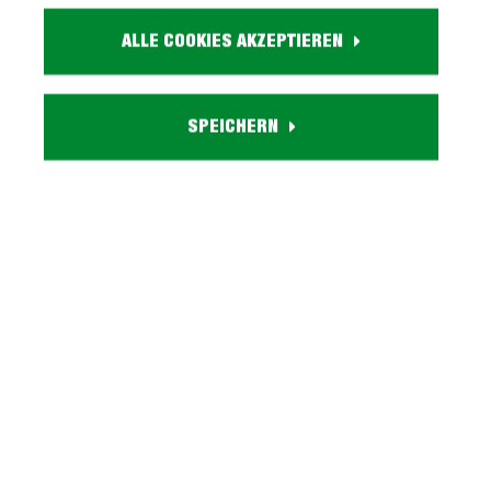
0629005109
ALLE COOKIES AKZEPTIEREN
Größe:
ca. B 145 cm x H 76 cm x T 60 cm
Farbe:
grau
SPEICHERN
Holzdekor:
Old Wood
Bestandteile:
mit 4 Schubladen, 1 Tür, Schreibtischplatte, 1 Einlgeboden
Lieferzustand:
zerlegt - einfache Montage, Aufbauanleitung
Beschreibung
Schreibtisch mit 4 Schubladen 145 cm - NET Unser
Computerschreibtisch NET im Überblick: Stellmaß:
ca. B 145 cm x H 76 cm x…
Mehr