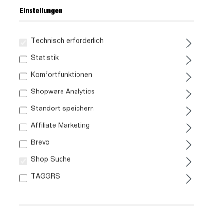
Einstellungen
Technisch erforderlich
Statistik
159,
99
Komfortfunktionen
Shopware Analytics
inkl. MwSt. / zzgl. Versand
Standort speichern
Ausführung
Affiliate Marketing
Liefergebiet prüfen:
Brevo
Prüfen
Shop Suche
TAGGRS
In den Warenkorb
Artikel. Nr.: