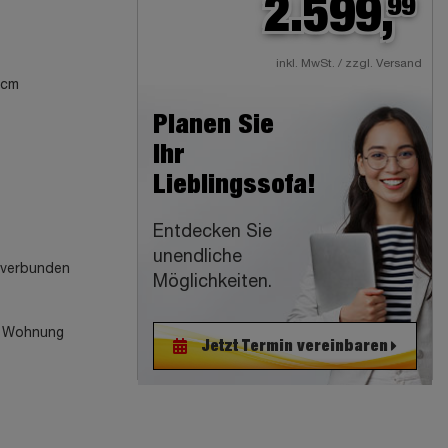
2.599,
99
inkl. MwSt. / zzgl. Versand
 cm
Planen Sie
Ihr
Lieblingssofa!
Entdecken Sie
unendliche
n verbunden
Möglichkeiten.
re Wohnung
Jetzt Termin vereinbaren