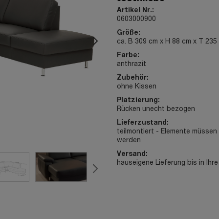
Artikel Nr.:
0603000900
Größe:
ca. B 309 cm x H 88 cm x T 235
Farbe:
anthrazit
Zubehör:
ohne Kissen
Platzierung:
Rücken unecht bezogen
Lieferzustand:
teilmontiert - Elemente müsse
werden
Versand:
hauseigene Lieferung bis in Ih