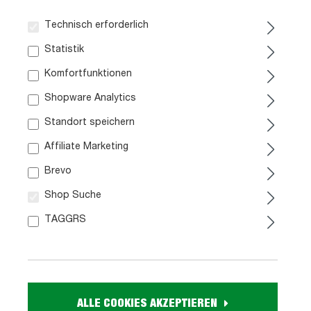
Technisch erforderlich
Jetzt Termin vereinbaren
Statistik
Komfortfunktionen
Sofaprogramm ansehen.
Shopware Analytics
Standort speichern
Marke:
Affiliate Marketing
Artikel. Nr.:
0755002018
Brevo
Größe:
Shop Suche
ca. B 192 cm x H 118 cm x T 89 cm
TAGGRS
Farbe:
nougat
Funktion A:
Schlaffunktion mit Liegefläche ca. 142 x 200 cm
Funktion B:
Bettkasten
ALLE COOKIES AKZEPTIEREN