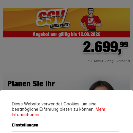
2.699,
99
inkl. MwSt. / zzgl. Versand
Planen Sie Ihr
Lieblingssofa!
Diese Website verwendet Cookies, um eine
Entdecken Sie unendliche
bestmögliche Erfahrung bieten zu können.
Mehr
Möglichkeiten.
Informationen ...
Einstellungen