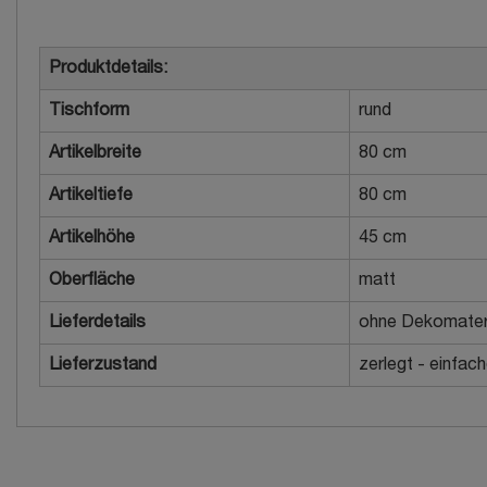
Produktdetails:
Tischform
rund
Artikelbreite
80 cm
Artikeltiefe
80 cm
Artikelhöhe
45 cm
Oberfläche
matt
Lieferdetails
ohne Dekomater
Lieferzustand
zerlegt - einfac