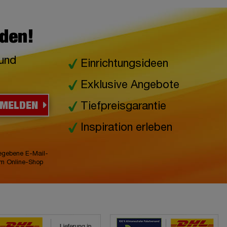
lden!
 und
Einrichtungsideen
Exklusive Angebote
NMELDEN
Tiefpreisgarantie
Inspiration erleben
gegebene E-Mail-
im Online-Shop