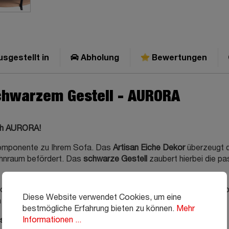
sgestellt in
Abholung
Bewertungen
schwarzem Gestell - AURORA
sch AURORA!
omponente zu Ihrem Sofa. Das
Artisan Eiche Dekor
überzeugt d
hnraum befördert. Das
schwarze Gestell
zaubert hierbei die p
roßzügige Tischplatte, welche als Bühne für Ihre Vasen und Lieb
Diese Website verwendet Cookies, um eine
optimal platzieren.
bestmögliche Erfahrung bieten zu können.
Mehr
Informationen ...
chen Sie uns in den Filialen. Wir freuen uns auf Sie!