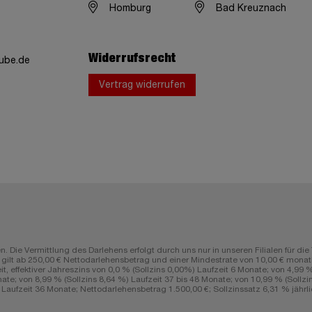
Homburg
Bad Kreuznach
Widerrufsrecht
ube.de
Vertrag widerrufen
n. Die Vermittlung des Darlehens erfolgt durch uns nur in unseren Filialen fü
lt ab 250,00 € Nettodarlehensbetrag und einer Mindestrate von 10,00 € monatli
ffektiver Jahreszins von 0,0 % (Sollzins 0,00%) Laufzeit 6 Monate; von 4,99 % (
ate; von 8,99 % (Sollzins 8,64 %) Laufzeit 37 bis 48 Monate; von 10,99 % (Sollzin
aufzeit 36 Monate; Nettodarlehensbetrag 1.500,00 €; Sollzinssatz 6,31 % jährlic