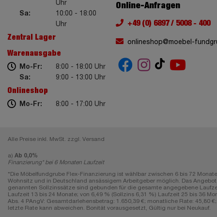
Uhr
Online-Anfragen
Sa:
10:00 - 18:00
+49 (0) 6897 / 5008 - 400
Uhr
Zentral Lager
onlineshop@moebel-fundgr
Warenausgabe
Mo-Fr:
8:00 - 18:00 Uhr
Sa:
9:00 - 13:00 Uhr
Onlineshop
Mo-Fr:
8:00 - 17:00 Uhr
Alle Preise inkl. MwSt. zzgl. Versand
a)
Ab 0,0%
Finanzierung* bei 6 Monaten Laufzeit
*Die Möbelfundgrube Flex-Finanzierung ist wählbar zwischen 6 bis 72 Monate
Wohnsitz und in Deutschland ansässigem Arbeitgeber möglich. Das Angebot gi
genannten Sollzinssätze sind gebunden für die gesamte angegebene Laufzeit, e
Laufzeit 13 bis 24 Monate; von 6,49 % (Sollzins 6,31 %) Laufzeit 25 bis 36 Mon
Abs. 4 PAngV: Gesamtdarlehensbetrag: 1.650,39 €; monatliche Rate: 45,80 €; L
letzte Rate kann abweichen. Bonität vorausgesetzt, Gültig nur bei Neukauf.