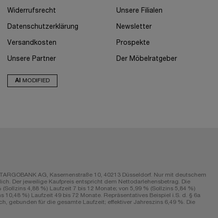
Widerrufsrecht
Unsere Filialen
Datenschutzerklärung
Newsletter
Versandkosten
Prospekte
Unsere Partner
Der Möbelratgeber
AI
MODIFIED
r die TARGOBANK AG, Kasernenstraße 10, 40213 Düsseldorf. Nur mit deutschem
ch. Der jeweilige Kaufpreis entspricht dem Nettodarlehensbetrag. Die
Sollzins 4,88 %) Laufzeit 7 bis 12 Monate; von 5,99 % (Sollzins 5,84 %)
s 10,48 %) Laufzeit 49 bis 72 Monate. Repräsentatives Beispiel i.S. d. § 6a
h, gebunden für die gesamte Laufzeit; effektiver Jahreszins 6,49 %. Die