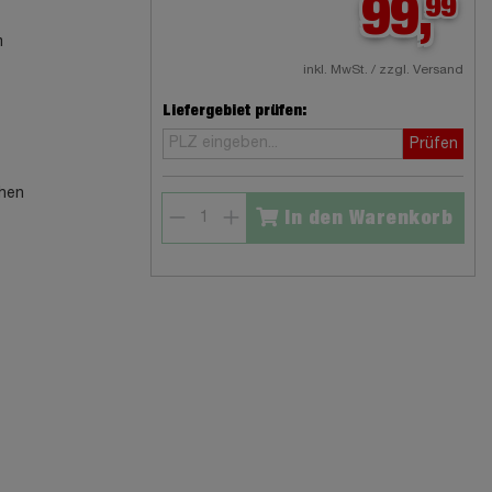
99,
99
m
inkl. MwSt. / zzgl. Versand
Liefergebiet prüfen:
Prüfen
chen
In den Warenkorb