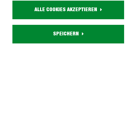
Farbe:
ALLE COOKIES AKZEPTIEREN
beige
Bestandteile:
1 Schublade, 1 Drehtür, 2 offene Fächer
SPEICHERN
Stellmaß:
ca. B 200 cmx 122 cm
Lieferzustand:
zerlegt - einfache Montage, Aufbauanleitung
Beschreibung
Eck-Schreibtisch beige - mit Schublade und
Ablagefächern - TEZAUR Unser Eck-Schreibtisch
TEZAUR im Überblick: Stellmaß: c…
Mehr
Tiefpreisgarantie