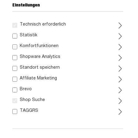
Einstellungen
Technisch erforderlich
299,
Statistik
99
Komfortfunktionen
inkl. MwSt. / zzgl. Versand
Shopware Analytics
Standort speichern
Liefergebiet prüfen:
Affiliate Marketing
Prüfen
Brevo
In den Warenkorb
Shop Suche
TAGGRS
Artikel Nr.:
0629001908
Größe:
B 200 cm x H 76 cm x T 122 cm