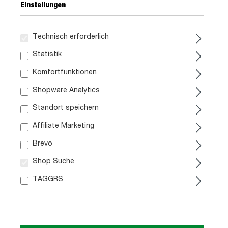
Einstellungen
Technisch erforderlich
Statistik
Komfortfunktionen
Shopware Analytics
Standort speichern
Affiliate Marketing
A
F
A
Brevo
G
Kühlschrank
Backofen
Shop Suche
Datenblatt
TAGGRS
A
B
F
G
Dunstabzugshaube
Geschirrspüler
3999,-