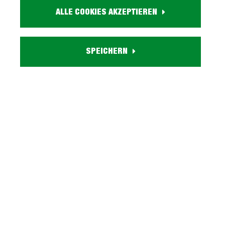
ALLE COOKIES AKZEPTIEREN
inkl. MwSt.
Kostenlosen Beratungs-
SPEICHERN
Termin vereinbaren
Artikel. Nr.:
3000052500
Marke:
EXPRESS
Herstellungsland:
Made in Germany
Stilrichtung:
Modern
Größe:
180 + 280 cm
Farbe:
Weiß
Ausstattung: