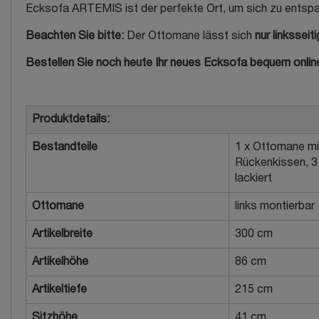
Ecksofa ARTEMIS ist der perfekte Ort, um sich zu entspann
Beachten Sie bitte:
Der Ottomane lässt sich
nur linksseit
Bestellen Sie noch heute Ihr neues Ecksofa bequem online.
Produktdetails:
Bestandteile
1 x Ottomane mit
Rückenkissen, 3 
lackiert
Ottomane
links montierbar
Artikelbreite
300 cm
Artikelhöhe
86 cm
Artikeltiefe
215 cm
Sitzhöhe
41 cm