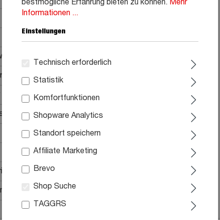
bestmögliche Erfahrung bieten zu können.
Mehr
Informationen ...
Einstellungen
arz lackiert
Technisch erforderlich
rung auf Polyätherschaum
Statistik
Komfortfunktionen
sen, 3 mittlere Kissen, 2 Zierkissen
Shopware Analytics
Standort speichern
Affiliate Marketing
Brevo
ial
Shop Suche
Elemente müssen verbunden werden
TAGGRS