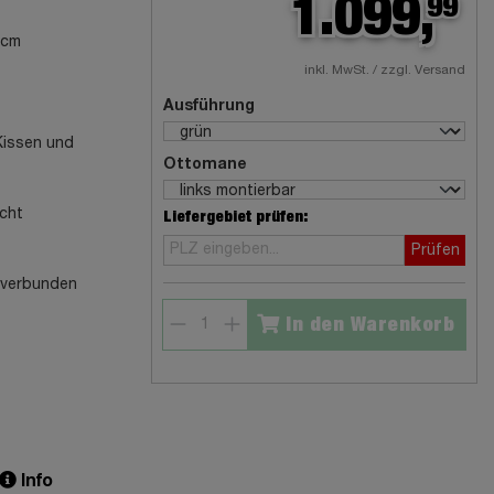
1.099,
99
 cm
inkl. MwSt. / zzgl. Versand
Ausführung
 Kissen und
Ottomane
echt
Liefergebiet prüfen:
Prüfen
n verbunden
In den Warenkorb
Info