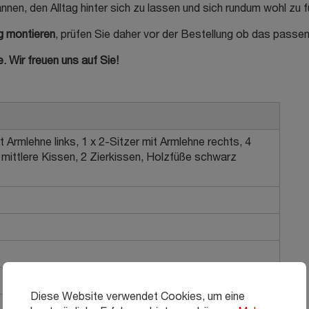
en, den Alltag hinter sich zu lassen und sich rundum wohl zu f
ig montieren
, prüfen Sie daher vor der Bestellung ob das passe
 Wir freuen uns auf Sie!
 Armlehne links, 1 x 2-Sitzer mit Armlehne rechts, 4
mittlere Kissen, 2 Zierkissen, Holzfüße schwarz
Diese Website verwendet Cookies, um eine