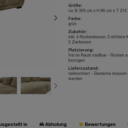
Größe:
ca. B 300 cm x H 86 cm x T 215
Farbe:
grün
Zubehör:
inkl. 4 Rückenkissen, 3 mittlere
2 Zierkissen
Platzierung:
frei im Raum stellbar - Rücken 
bezogen
Lieferzustand:
teilmontiert - Elemente müsse
werden
sgestellt in
Abholung
Bewertungen