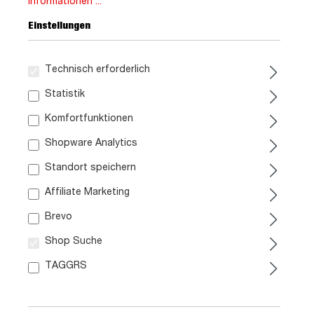
Informationen ...
Einstellungen
Technisch erforderlich
Statistik
1.599,
99
Komfortfunktionen
inkl. MwSt. / zzgl. Versand
Shopware Analytics
Standort speichern
Ausführung
Affiliate Marketing
Ottomane
Brevo
Liefergebiet prüfen:
Shop Suche
Prüfen
TAGGRS
In den Warenkorb