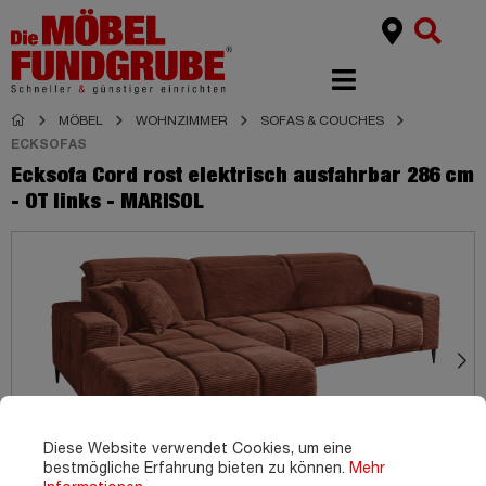
MÖBEL
WOHNZIMMER
SOFAS & COUCHES
ECKSOFAS
Ecksofa Cord rost elektrisch ausfahrbar 286 cm
- OT links - MARISOL
Diese Website verwendet Cookies, um eine
bestmögliche Erfahrung bieten zu können.
Mehr