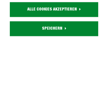
Größe:
ca. B 134 cm x H 100 cm x T 92 cm
ALLE COOKIES AKZEPTIEREN
Farbe:
grau
Funktion A:
manuell verstellbare Relaxfunktion
SPEICHERN
Funktion B:
Wandfreibeschlag
Platzierung:
frei im Raum stellbar - Rücken echt bezogen
Lieferzustand:
zerlegt - einfache Montage, Aufbauanleitung
Beschreibung
Einzelsofa dunkelgrau 134 cm - mit
Taschenfederkern - SERIO Platz zum Relaxen, Stil
zum Staunen - unser Sofa SERIO! Dieser…
Mehr