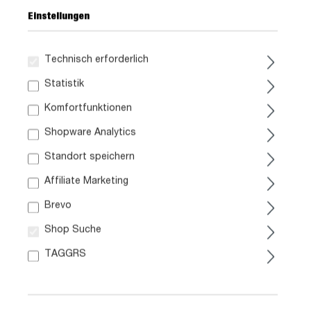
Einstellungen
Technisch erforderlich
Statistik
459,
99
Komfortfunktionen
Shopware Analytics
inkl. MwSt. / zzgl. Versand
Standort speichern
Liefergebiet prüfen:
Affiliate Marketing
Prüfen
Brevo
Shop Suche
In den Warenkorb
TAGGRS
Artikel Nr.:
0436014401