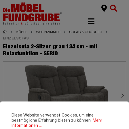
MÖBEL
WOHNZIMMER
SOFAS & COUCHES
EINZELSOFAS
Einzelsofa 2-Sitzer grau 134 cm - mit
Relaxfunktion - SERIO
Diese Website verwendet Cookies, um eine
bestmögliche Erfahrung bieten zu können.
Mehr
Informationen ...