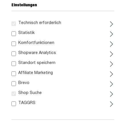
Einstellungen
Technisch erforderlich
Statistik
Komfortfunktionen
Shopware Analytics
799,
99
Standort speichern
Affiliate Marketing
inkl. MwSt. / zzgl. Versand
Brevo
Shop Suche
Liefergebiet prüfen:
TAGGRS
Prüfen
In den Warenkorb