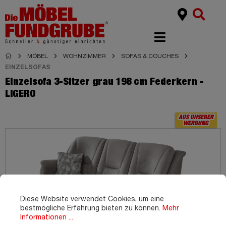
MÖBEL
WOHNZIMMER
SOFAS & COUCHES
EINZELSOFAS
Einzelsofa 3-Sitzer grau 198 cm Federkern -
LIGERO
AUS UNSERER
WERBUNG
Diese Website verwendet Cookies, um eine
bestmögliche Erfahrung bieten zu können.
Mehr
Informationen ...