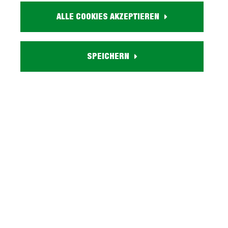
ALLE COOKIES AKZEPTIEREN
Artikel. Nr.:
0755000300
Größe:
ca. B 198 cm x H 97 cm x T 89 cm
SPEICHERN
Farbe:
grau
Lieferzustand:
teilmontiert
Beschreibung
Einzelsofa 3-Sitzer in grau mit Stoffbezug -
LIGEROGenießen Sie den Feierabend auf Ihrem
neuen Sofa!Der 3-Sitzer LIGERO der…
Mehr
Tiefpreisgarantie