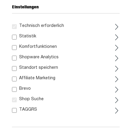
Einstellungen
Technisch erforderlich
Statistik
369,
99
Komfortfunktionen
Shopware Analytics
inkl. MwSt. / zzgl. Versand
Standort speichern
Liefergebiet prüfen:
Affiliate Marketing
Prüfen
Brevo
Shop Suche
In den Warenkorb
TAGGRS
Artikel. Nr.:
1021002200