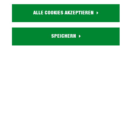
Größe:
ca. B 231 cm x H 91 cm x T 84 cm
ALLE COOKIES AKZEPTIEREN
Farbe:
grau
Funktion A:
Schlaffunktion
SPEICHERN
Funktion B:
Kippfunktion
Bettkasten:
aufklappbarer Bettkasten
Zubehör:
inkl. 2 Zierkissen
Lieferzustand:
teilmontiert
Beschreibung
Schlafsofa grau 231 cm mit integriertem Bettkasten
- ACUN Verschönern Sie Ihr Gästezimmer mit dem