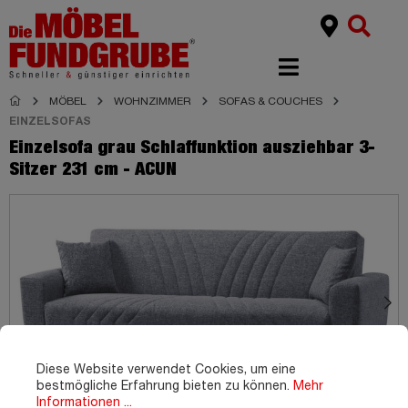
MÖBEL
WOHNZIMMER
SOFAS & COUCHES
EINZELSOFAS
Einzelsofa grau Schlaffunktion ausziehbar 3-
Sitzer 231 cm - ACUN
Diese Website verwendet Cookies, um eine
bestmögliche Erfahrung bieten zu können.
Mehr
Informationen ...