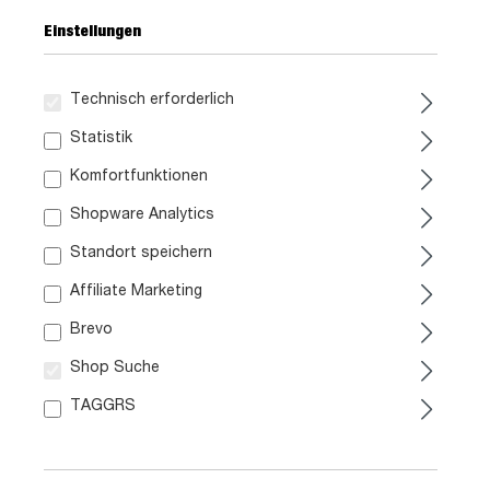
Einstellungen
Technisch erforderlich
Statistik
399,
99
Komfortfunktionen
Shopware Analytics
inkl. MwSt. / zzgl. Versand
Standort speichern
Liefergebiet prüfen:
Affiliate Marketing
Prüfen
Brevo
Shop Suche
In den Warenkorb
TAGGRS
Artikel. Nr.:
1021000400