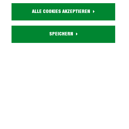
Größe:
ca. B 80 cm x H 76 cm x T 80 cm
ALLE COOKIES AKZEPTIEREN
Farbe:
holzfarben
Holzdekor:
SPEICHERN
Sonoma Eiche
Personenanzahl:
2 - 4 Personen
Funktion:
ausziehbar auf ca. 120 cm
Lieferzustand:
zerlegt - einfache Montage, Aufbauanleitung
Beschreibung
Esstisch ausziehbar auf 120 cm - COBURGBringen
Sie Wärme und Modernität in Ihr Zuhause mit
unserem Esstisch COBURG!Der Essti…
Mehr