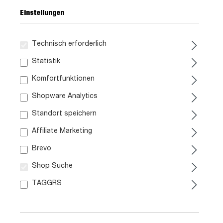
Einstellungen
Technisch erforderlich
119,
99
Statistik
Komfortfunktionen
inkl. MwSt. / zzgl. Versand
Shopware Analytics
Ausführung
Standort speichern
Affiliate Marketing
Liefergebiet prüfen:
Prüfen
Brevo
Shop Suche
In den Warenkorb
TAGGRS
Artikel. Nr.:
0515000101