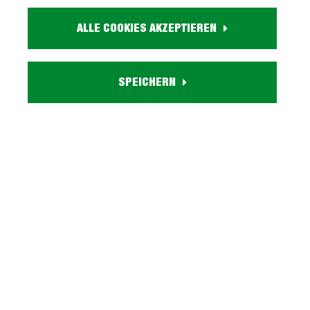
349,
99
ALLE COOKIES AKZEPTIEREN
inkl. MwSt. / zzgl. Versand
SPEICHERN
Liefergebiet prüfen:
Prüfen
In den Warenkorb
Artikel Nr.:
0140005500
Größe:
ca. B 180 cm x H 76 cm x T 90 cm
Farbe:
holzfarben
Holzdekor: