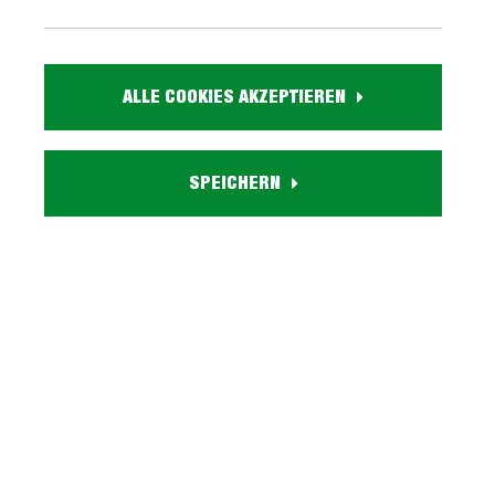
359,
99
ALLE COOKIES AKZEPTIEREN
inkl. MwSt. / zzgl. Versand
Ausführung
SPEICHERN
Liefergebiet prüfen:
Prüfen
In den Warenkorb
Marke:
Artikel Nr.:
0459014202
Größe:
ca. B 110 cm x H 78 cm x T 110 cm