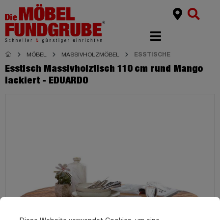
MÖBEL
MASSIVHOLZMÖBEL
ESSTISCHE
Esstisch Massivholztisch 110 cm rund Mango
lackiert - EDUARDO