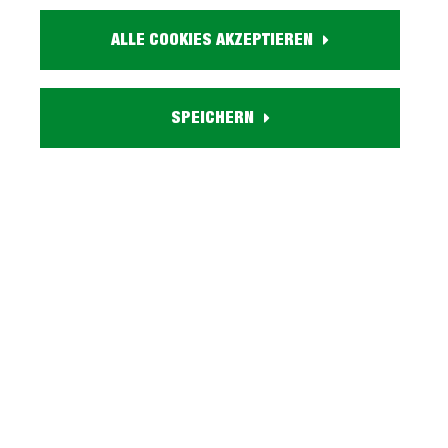
Artikel. Nr.:
1028001101
ALLE COOKIES AKZEPTIEREN
Größe:
ca. B 100 cm x H 76 cm x T 100 cm
Farbe:
SPEICHERN
weiß
Personenanzahl:
2- 4 Personen
Funktion:
ausziehbar auf 140 cm
Lieferzustand:
zerlegt - einfache Montage, Aufbauanleitung
Beschreibung
Esstisch rund und ausziehbar für 2-4 Personen -
LEOBringen Sie moderne Ästhetik in Ihren
Essbereich!Unser Modell LEO wird au…
Mehr