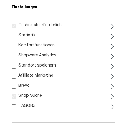
Einstellungen
Technisch erforderlich
Statistik
Komfortfunktionen
Shopware Analytics
169,
99
Standort speichern
inkl. MwSt. / zzgl. Versand
Affiliate Marketing
Brevo
Liefergebiet prüfen:
Shop Suche
Prüfen
TAGGRS
In den Warenkorb