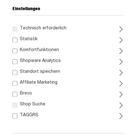
Einstellungen
Technisch erforderlich
Statistik
349,
99
Komfortfunktionen
Shopware Analytics
inkl. MwSt. / zzgl. Versand
Standort speichern
Liefergebiet prüfen:
Affiliate Marketing
Prüfen
Brevo
Shop Suche
In den Warenkorb
TAGGRS
Artikel Nr.:
1021004702