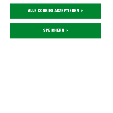
Größe:
ca. B 104 cm x H 86 cm x T 87 cm
ALLE COOKIES AKZEPTIEREN
Farbe:
schwarz
Polsterung:
Bonellfederkern
SPEICHERN
Sitzhöhe:
ca. 43 cm
Sitztiefe:
ca. 60 cm
Funktion:
Liegefunktion und Stauraum
Lieferzustand:
teilmontiert
Beschreibung
TV-Sessel schwarz Samt Optik - Bettkasten -
CRYSTAL Königlicher Komfort, stilvoller Auftritt -