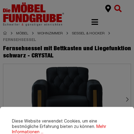
MÖBEL
WOHNZIMMER
SESSEL & HOCKER
FERNSEHSESSEL
Fernsehsessel mit Bettkasten und Liegefunktion
schwarz - CRYSTAL
Diese Website verwendet Cookies, um eine
bestmögliche Erfahrung bieten zu können.
Mehr
Informationen ...