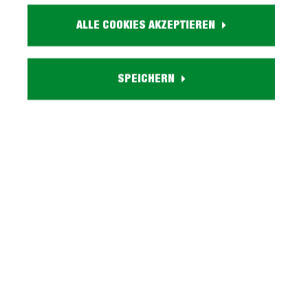
Farbe:
ALLE COOKIES AKZEPTIEREN
holzfarben
Massivholz:
Wildeiche geölt
SPEICHERN
Eigenschaften:
2 Holztüren, 1 verstellbarer Einlegeboden, 1 Schublade
Lieferzustand:
zerlegt - einfache Montage, Aufbauanleitung
Serie GRENO GARDEROBE entdecken
Beschreibung
Kommode Wildeiche massiv 80 cm - mit Schublade -
GRENO Unsere Garderobenkommode GRENO im
Überblick: Maßangaben: ca. B 80 cm…
Mehr