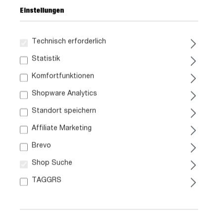
Einstellungen
Technisch erforderlich
249,
99
Statistik
Komfortfunktionen
inkl. MwSt. / zzgl. Versand
Shopware Analytics
Standort speichern
Liefergebiet prüfen:
Prüfen
Affiliate Marketing
Brevo
In den Warenkorb
Shop Suche
TAGGRS
Artikel Nr.:
0213011923
Größe:
ca. B 80 cm x H 106 cm x T 40 cm