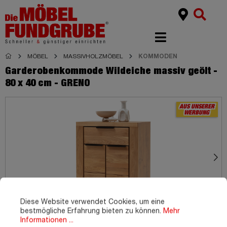
MÖBEL
MASSIVHOLZMÖBEL
KOMMODEN
Garderobenkommode Wildeiche massiv geölt -
80 x 40 cm - GRENO
AUS UNSERER
WERBUNG
Diese Website verwendet Cookies, um eine
bestmögliche Erfahrung bieten zu können.
Mehr
Informationen ...