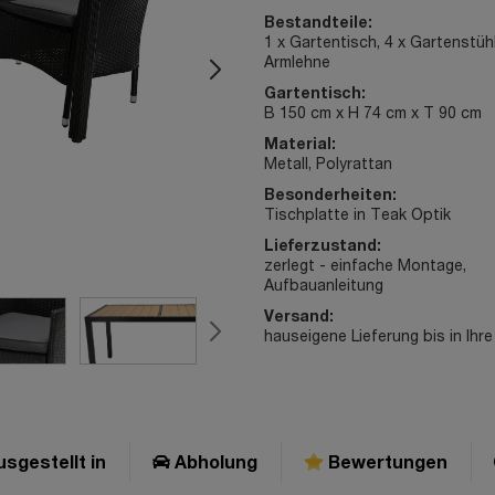
Bestandteile:
1 x Gartentisch, 4 x Gartenstüh
Armlehne
Gartentisch:
B 150 cm x H 74 cm x T 90 cm
Material:
Metall, Polyrattan
Besonderheiten:
Tischplatte in Teak Optik
Lieferzustand:
zerlegt - einfache Montage,
Aufbauanleitung
Versand:
hauseigene Lieferung bis in Ih
sgestellt in
Abholung
Bewertungen