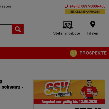
dwesten
+49 (0) 6897/5008-400
BEI ONLINE-ANFRAGEN
Stellenangebote
Filialen
PROSPEKTE
g
m schwarz -