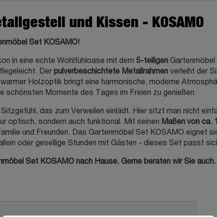
etallgestell und Kissen - KOSAMO
artenmöbel Set KOSAMO!
lkon in eine echte Wohlfühloase mit dem
5-teiligen
Gartenmöbel
flegeleicht. Der
pulverbeschichtete Metallrahmen
verleiht der S
warmer Holzoptik bringt eine harmonische, moderne Atmosphäre
die schönsten Momente des Tages im Freien zu genießen.
itzgefühl, das zum Verweilen einlädt. Hier sitzt man nicht ein
ur optisch, sondern auch funktional. Mit seinen
Maßen von ca. 1
 Familie und Freunden. Das Gartenmöbel Set KOSAMO eignet sich
allein oder gesellige Stunden mit Gästen - dieses Set passt sic
tenmöbel Set KOSAMO nach Hause. Gerne beraten wir Sie auch.