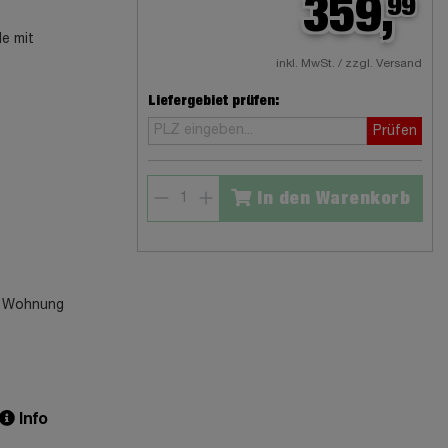
359,
99
le mit
inkl. MwSt. / zzgl. Versand
Liefergebiet prüfen:
Prüfen
In den Warenkorb
re Wohnung
Info