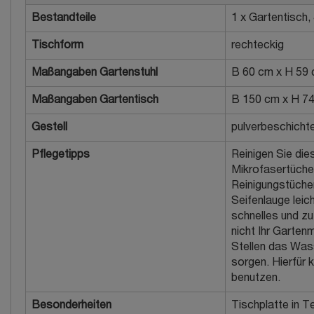
Bestandteile
1 x Gartentisch,
Tischform
rechteckig
Maßangaben Gartenstuhl
B 60 cm x H 59 
Maßangaben Gartentisch
B 150 cm x H 74
Gestell
pulverbeschichte
Pflegetipps
Reinigen Sie di
Mikrofasertücher
Reinigungstücher
Seifenlauge leic
schnelles und zu
nicht Ihr Garte
Stellen das Was
sorgen. Hierfür
benutzen.
Besonderheiten
Tischplatte in T