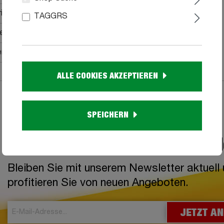
ial
TAGGRS
he Montage, Aufbauanleitung
rung bis in Ihre Wohnung
ALLE COOKIES AKZEPTIEREN
SPEICHERN
Jetzt zum Newsletter anme
Bleiben Sie mit unserem Newsletter aktuell
profitieren Sie von neuen Angeboten.
JETZT A