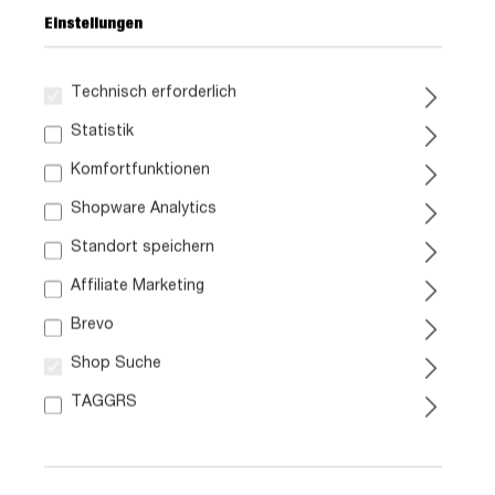
Einstellungen
Technisch erforderlich
259,
99
Statistik
Komfortfunktionen
inkl. MwSt. / zzgl. Versand
Shopware Analytics
Standort speichern
Liefergebiet prüfen:
Prüfen
Affiliate Marketing
Brevo
In den Warenkorb
Shop Suche
TAGGRS
Artikel. Nr.:
0290004705
Größe:
ca. B 101 cm x H 140 cm x T 36 cm