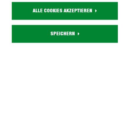
Farbe:
ALLE COOKIES AKZEPTIEREN
beige-kaschmir
Holzdekor:
Eiche
SPEICHERN
Eigenschaften:
2 Türen, 3 offene Fächer
Lieferzustand:
zerlegt - einfache Montage, Aufbuanleitung
Serie BRAVO entdecken
Beschreibung
Highboard mit 2 Türen und 3 Fächern Eiche - Beige-
Kaschmir - BRAVO Highboard BRAVO - Viel Stauraum
für das Jugendzimmer! Das…
Mehr