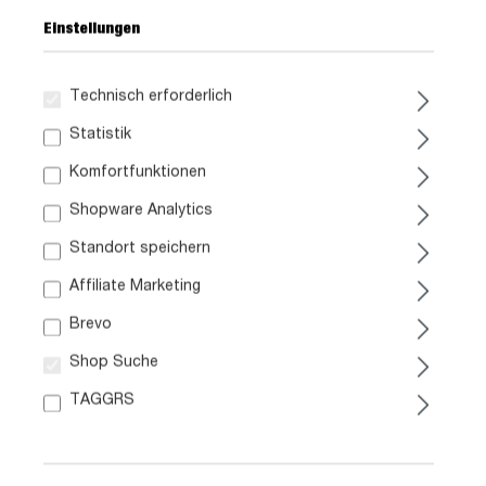
Einstellungen
Technisch erforderlich
269,-
Statistik
Komfortfunktionen
inkl. MwSt. / zzgl. Versand
Shopware Analytics
Ausführung
Standort speichern
Affiliate Marketing
Liefergebiet prüfen:
Prüfen
Brevo
Shop Suche
In den Warenkorb
TAGGRS
Artikel. Nr.:
0251002212