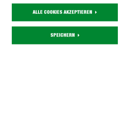
Größe:
ca. B 140 cm x H 43 cm x T 75 cm
ALLE COOKIES AKZEPTIEREN
Farbe:
grau
Bezugsmaterial:
SPEICHERN
Cordbezug
Passende Produkte:
Ecksofa SUMMER
Besonderheiten:
Metallfüße schwarz
Lieferzustand:
teilmontiert
Beschreibung
Hocker grau Cord - Nosagunterfederung -
SUMMERKuscheln Sie sich in den gemütlichen
Hocker SUMMER!Unser Modell SUMMER bringt…