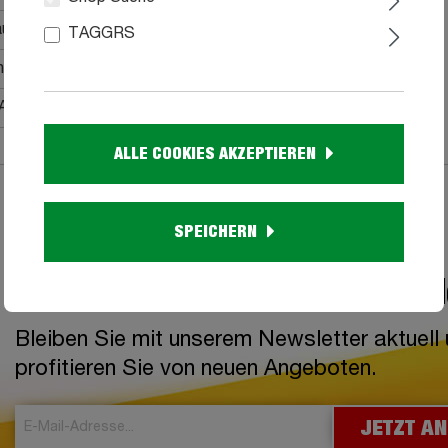
au
TAGGRS
bildung
AS
ALLE COOKIES AKZEPTIEREN
SPEICHERN
Jetzt zum Newsletter anme
Bleiben Sie mit unserem Newsletter aktuell
profitieren Sie von neuen Angeboten.
JETZT A