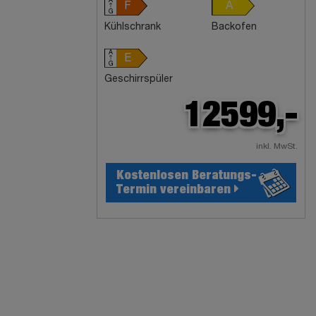
A
F
A
G
Kühlschrank
Backofen
A
E
G
Geschirrspüler
12599,-
inkl. MwSt.
Kostenlosen Beratungs-
Termin vereinbaren