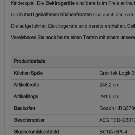
Kinderspiel. Die
Elektrogeräte
sind bereits im Preis entha
Die
in matt gehaltenen Küchenfronten
sind durch den Anti-
Die aufgeführten Elektrogeräte sind bereits enthalten. Se
Vereinbaren Sie noch heute einen Termin mit einem unser
Produktdetails:
Küchen Spüle
Granitek Logik 
Artikelbreite
248.2 cm
Artikellänge
291.6 cm
Backofen
Bosch HBG578
Geschirrspüler
AEG FSB42607
Glaskeramikkochfeld
BORA GPU4