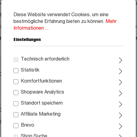
lten und nach der Lieferung steht somit alles bereit für den e
Diese Website verwendet Cookies, um eine
Finger-Print sehr unempfinlich und sind leicht zu reinigen.
bestmögliche Erfahrung bieten zu können.
Mehr
lbstverständlich erhalten Sie beim Kauf der Küche eine
2-jährig
Informationen ...
er Küchenexperten und entdecken Sie weitere Planungsmöglichk
Einstellungen
Technisch erforderlich
Statistik
300 Schwarz
Komfortfunktionen
Shopware Analytics
Standort speichern
0B6
Affiliate Marketing
Z
Brevo
Shop Suche