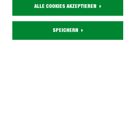
inkl. MwSt.
ALLE COOKIES AKZEPTIEREN
Kostenlosen Beratungs-
Termin vereinbaren
SPEICHERN
Artikel. Nr.:
3000080200
Marke:
EXPRESS
Herstellungsland:
Made in Germany
Stilrichtung:
Modern
Größe:
180 + 225 x 185 cm
Farbe:
Magnolia
Ausstattung:
inkl. Elektrogeräte