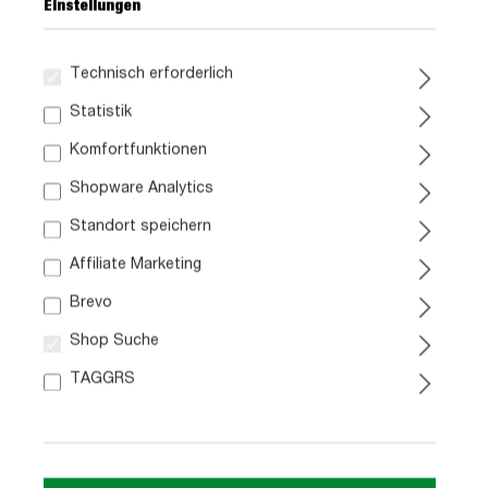
Einstellungen
Technisch erforderlich
Statistik
Komfortfunktionen
Shopware Analytics
Standort speichern
A
Affiliate Marketing
F
A
G
Kühlschrank
Backofen
Brevo
Datenblatt
Datenblatt
Shop Suche
B
TAGGRS
Dunstabzugshaube
4399,-