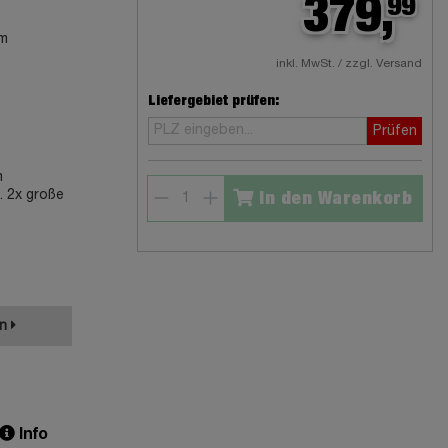
379,
99
cm
inkl. MwSt. / zzgl. Versand
Liefergebiet prüfen:
Prüfen
m
l. 2x große
In den Warenkorb
en
Info