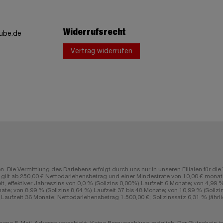
Widerrufsrecht
ube.de
Vertrag widerrufen
n. Die Vermittlung des Darlehens erfolgt durch uns nur in unseren Filialen fü
lt ab 250,00 € Nettodarlehensbetrag und einer Mindestrate von 10,00 € monatli
ffektiver Jahreszins von 0,0 % (Sollzins 0,00%) Laufzeit 6 Monate; von 4,99 % (
ate; von 8,99 % (Sollzins 8,64 %) Laufzeit 37 bis 48 Monate; von 10,99 % (Sollzin
aufzeit 36 Monate; Nettodarlehensbetrag 1.500,00 €; Sollzinssatz 6,31 % jährlic