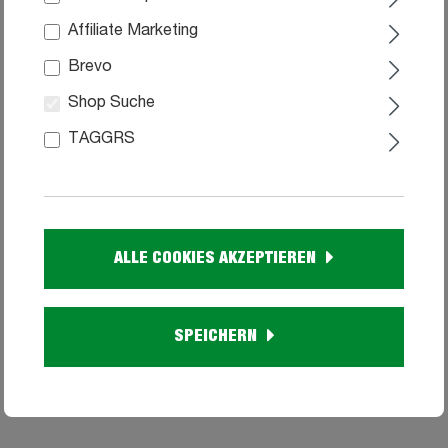
Affiliate Marketing
Brevo
Shop Suche
TAGGRS
Kommode mit 4 Schubladen weiß 79 x 124 cm
- SALIAS
ALLE COOKIES AKZEPTIEREN
99
219,
Sofort verfügbar
SPEICHERN