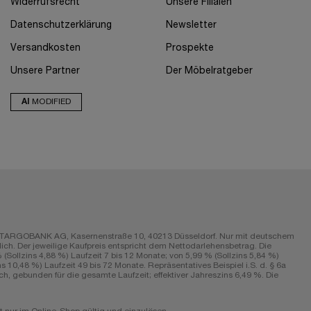
Widerrufsrecht
Unsere Filialen
Datenschutzerklärung
Newsletter
Versandkosten
Prospekte
Unsere Partner
Der Möbelratgeber
AI
MODIFIED
r die TARGOBANK AG, Kasernenstraße 10, 40213 Düsseldorf. Nur mit deutschem
ch. Der jeweilige Kaufpreis entspricht dem Nettodarlehensbetrag. Die
Sollzins 4,88 %) Laufzeit 7 bis 12 Monate; von 5,99 % (Sollzins 5,84 %)
s 10,48 %) Laufzeit 49 bis 72 Monate. Repräsentatives Beispiel i.S. d. § 6a
h, gebunden für die gesamte Laufzeit; effektiver Jahreszins 6,49 %. Die