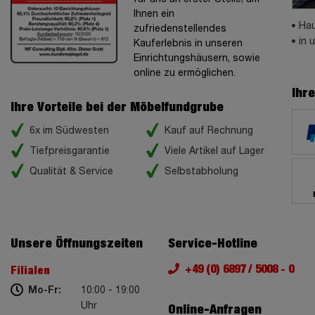
Ihnen ein
Hau
zufriedenstellendes
in 
Kauferlebnis in unseren
Einrichtungshäusern, sowie
online zu ermöglichen.
Ihr
Ihre Vorteile bei der Möbelfundgrube
6x im Südwesten
Kauf auf Rechnung
Tiefpreisgarantie
Viele Artikel auf Lager
Qualität & Service
Selbstabholung
Unsere Öffnungszeiten
Service-Hotline
+49 (0) 6897 / 5008 - 0
Filialen
Mo-Fr:
10:00 - 19:00
Uhr
Online-Anfragen