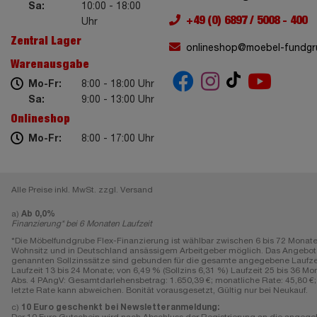
Sa:
10:00 - 18:00
+49 (0) 6897 / 5008 - 400
Uhr
Zentral Lager
onlineshop@moebel-fundgr
Warenausgabe
Mo-Fr:
8:00 - 18:00 Uhr
Sa:
9:00 - 13:00 Uhr
Onlineshop
Mo-Fr:
8:00 - 17:00 Uhr
Alle Preise inkl. MwSt. zzgl. Versand
a)
Ab 0,0%
Finanzierung* bei 6 Monaten Laufzeit
*Die Möbelfundgrube Flex-Finanzierung ist wählbar zwischen 6 bis 72 Monate
Wohnsitz und in Deutschland ansässigem Arbeitgeber möglich. Das Angebot gi
genannten Sollzinssätze sind gebunden für die gesamte angegebene Laufzeit, e
Laufzeit 13 bis 24 Monate; von 6,49 % (Sollzins 6,31 %) Laufzeit 25 bis 36 Mon
Abs. 4 PAngV: Gesamtdarlehensbetrag: 1.650,39 €; monatliche Rate: 45,80 €; L
letzte Rate kann abweichen. Bonität vorausgesetzt, Gültig nur bei Neukauf.
c)
10 Euro geschenkt bei Newsletteranmeldung: