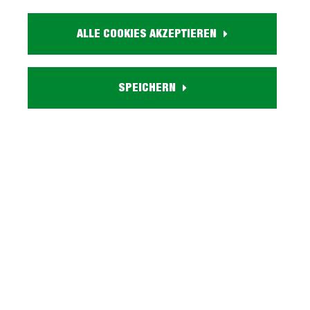
Artikel. Nr.:
0446013310
ALLE COOKIES AKZEPTIEREN
Größe:
ca. B 136 cm x H 197 cm x T 54 cm
Farbe:
grau metallic
SPEICHERN
Türen:
2 Drehtüren, 1 Spiegeltür
Schubladen:
6 Schubladen
Inneneinteilung:
2 Einlegeböden, 1 Kleiderstange
Herstellungsland:
Made in Germany
Lieferzustand:
zerlegt - einfache Montage, Aufbauanleitung