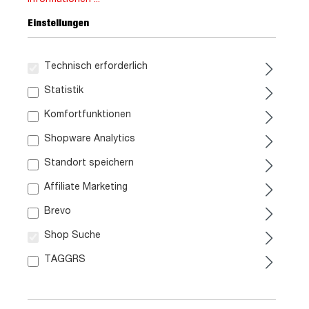
Einstellungen
Technisch erforderlich
Statistik
Komfortfunktionen
449,
99
Shopware Analytics
Standort speichern
inkl. MwSt. / zzgl. Versand
Affiliate Marketing
Brevo
Liefergebiet prüfen:
Prüfen
Shop Suche
TAGGRS
In den Warenkorb