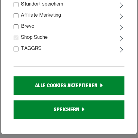
Standort speichern
AUS UNSERER
WERBUNG
Affiliate Marketing
Brevo
Shop Suche
TAGGRS
Sideboard mit 4 Schubladen Jackson
Hickory 121 cm - NAIA
ALLE COOKIES AKZEPTIEREN
99
179,
Sofort verfügbar
SPEICHERN