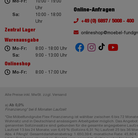
Mo-Fr:
10:00 - 19:00
Uhr
Online-Anfragen
Sa:
10:00 - 18:00
+49 (0) 6897 / 5008 - 400
Uhr
Zentral Lager
onlineshop@moebel-fundgr
Warenausgabe
Mo-Fr:
8:00 - 18:00 Uhr
Sa:
9:00 - 13:00 Uhr
Onlineshop
Mo-Fr:
8:00 - 17:00 Uhr
Alle Preise inkl. MwSt. zzgl. Versand
a)
Ab 0,0%
Finanzierung* bei 6 Monaten Laufzeit
*Die Möbelfundgrube Flex-Finanzierung ist wählbar zwischen 6 bis 72 Monate
Wohnsitz und in Deutschland ansässigem Arbeitgeber möglich. Das Angebot gi
genannten Sollzinssätze sind gebunden für die gesamte angegebene Laufzeit, e
Laufzeit 13 bis 24 Monate; von 6,49 % (Sollzins 6,31 %) Laufzeit 25 bis 36 Mon
Abs. 4 PAngV: Gesamtdarlehensbetrag: 1.650,39 €; monatliche Rate: 45,80 €; L