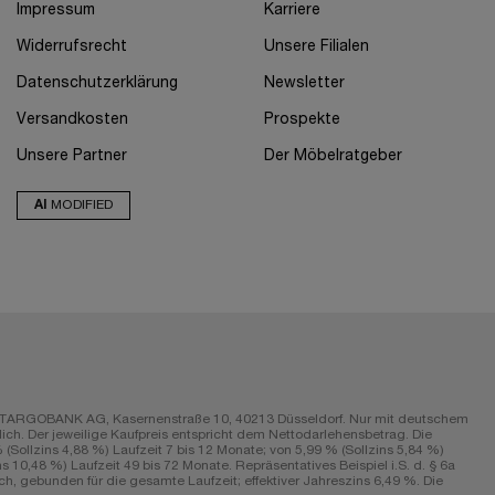
Impressum
Karriere
Widerrufsrecht
Unsere Filialen
Datenschutzerklärung
Newsletter
Versandkosten
Prospekte
Unsere Partner
Der Möbelratgeber
AI
MODIFIED
r die TARGOBANK AG, Kasernenstraße 10, 40213 Düsseldorf. Nur mit deutschem
ch. Der jeweilige Kaufpreis entspricht dem Nettodarlehensbetrag. Die
Sollzins 4,88 %) Laufzeit 7 bis 12 Monate; von 5,99 % (Sollzins 5,84 %)
s 10,48 %) Laufzeit 49 bis 72 Monate. Repräsentatives Beispiel i.S. d. § 6a
h, gebunden für die gesamte Laufzeit; effektiver Jahreszins 6,49 %. Die