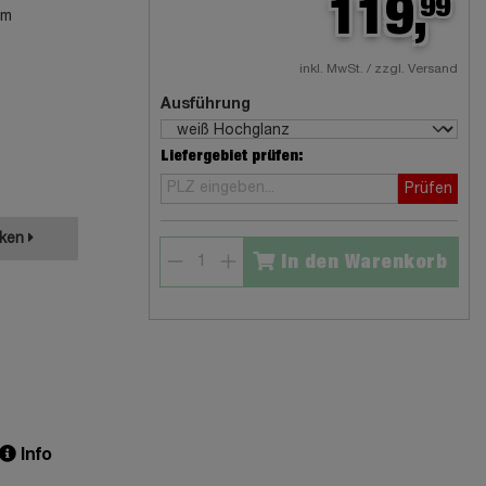
119,
99
cm
inkl. MwSt. / zzgl. Versand
Ausführung
Liefergebiet prüfen:
Prüfen
cken
In den Warenkorb
Info