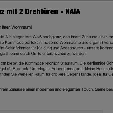
 mit 2 Drehtüren - NAIA
r Ihren Wohnraum!
 NAIA in elegantem
Weiß hochglanz
, das Ihrem Zuhause einen mo
ese Kommode perfekt in moderne Wohnräume und ergänzt versch
 im Schlafzimmer für Kleidung und Accessoires - unsere kommod
latt, ohne durch Griffe unterbrochen zu werden.
 cm
bietet die Kommode reichlich Stauraum. Die
geräumige Sc
al ob Besteck, Unterlagen, Accessoires oder kleine Haushaltsg
n finden Sie weiteren Raum für größere Gegenstände. Ideal für 
hrem Zuhause einen modernen und eleganten Touch. Gerne beraten 