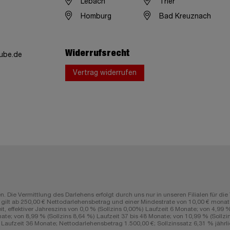
Lebach
Trier
Homburg
Bad Kreuznach
Widerrufsrecht
ube.de
Vertrag widerrufen
n. Die Vermittlung des Darlehens erfolgt durch uns nur in unseren Filialen fü
lt ab 250,00 € Nettodarlehensbetrag und einer Mindestrate von 10,00 € monatli
ffektiver Jahreszins von 0,0 % (Sollzins 0,00%) Laufzeit 6 Monate; von 4,99 % (
ate; von 8,99 % (Sollzins 8,64 %) Laufzeit 37 bis 48 Monate; von 10,99 % (Sollzin
aufzeit 36 Monate; Nettodarlehensbetrag 1.500,00 €; Sollzinssatz 6,31 % jährlic