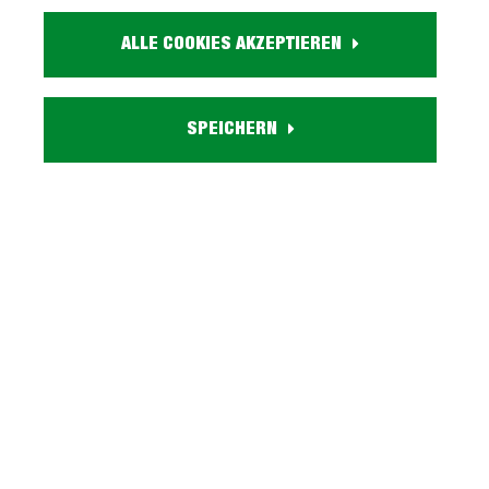
Artikel. Nr.:
0515007903
ALLE COOKIES AKZEPTIEREN
Größe:
ca. B 80 cm x H 131 cm x T 40 cm
Farbe:
SPEICHERN
weiß
Eigenschaften:
1 Schublade
Lieferzustand:
zerlegt - einfache Montage, Aufbauanleitung
Serie IMAGE WEISS entdecken
Beschreibung
Kommode 80 cm weiß matt 2-türig - IMAGE Unsere
IMAGE Kommode macht einen klassischen und
zugleich modernen Eindruck. Dafür s…
Mehr