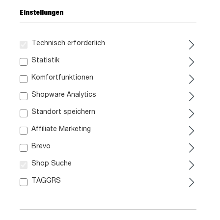
Einstellungen
Technisch erforderlich
Statistik
Komfortfunktionen
Shopware Analytics
149,
99
Standort speichern
inkl. MwSt. / zzgl. Versand
Affiliate Marketing
Brevo
Liefergebiet prüfen:
Shop Suche
Prüfen
TAGGRS
In den Warenkorb