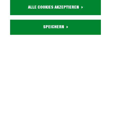
Datenblatt
Datenblatt
ALLE COOKIES AKZEPTIEREN
5599,-
inkl. MwSt.
SPEICHERN
Kostenlosen Beratungs-
Termin vereinbaren
Artikel. Nr.:
3000034500
Marke:
NOBILIA
Herstellungsland:
Made in Germany
Stilrichtung:
Modern
Größe:
395 cm