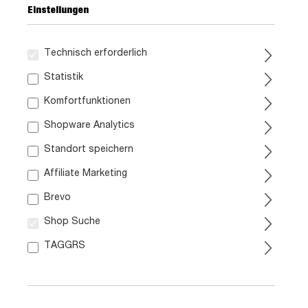
Einstellungen
Technisch erforderlich
Statistik
Komfortfunktionen
Shopware Analytics
Standort speichern
Affiliate Marketing
Brevo
A
F
A
Shop Suche
G
Kühlschrank
Elektroherd
TAGGRS
Datenblatt
Datenblatt
A
D
E
G
Dunstabzugshaube
Geschirrspüler