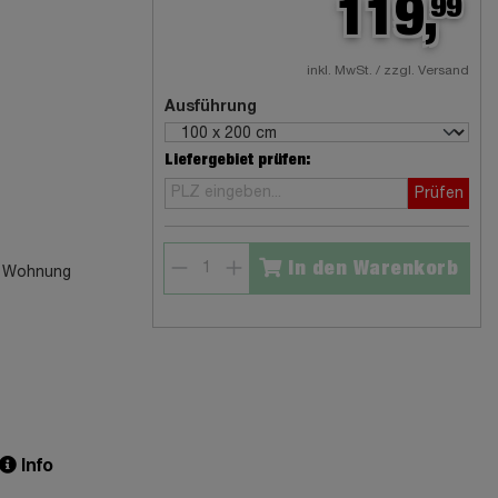
119,
99
inkl. MwSt. / zzgl. Versand
Ausführung
Liefergebiet prüfen:
Prüfen
In den Warenkorb
re Wohnung
Info