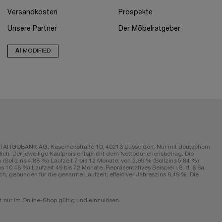
Versandkosten
Prospekte
Unsere Partner
Der Möbelratgeber
AI
MODIFIED
r die TARGOBANK AG, Kasernenstraße 10, 40213 Düsseldorf. Nur mit deutschem
ch. Der jeweilige Kaufpreis entspricht dem Nettodarlehensbetrag. Die
Sollzins 4,88 %) Laufzeit 7 bis 12 Monate; von 5,99 % (Sollzins 5,84 %)
s 10,48 %) Laufzeit 49 bis 72 Monate. Repräsentatives Beispiel i.S. d. § 6a
h, gebunden für die gesamte Laufzeit; effektiver Jahreszins 6,49 %. Die
 nur im Online-Shop gültig und einzulösen.