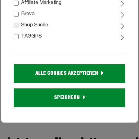
Affiliate Marketing
Brevo
Shop Suche
TAGGRS
Lattenrost 120 x 200 cm KF verstellbar -
ZITARO
99
169,
ALLE COOKIES AKZEPTIEREN
Sofort verfügbar
SPEICHERN