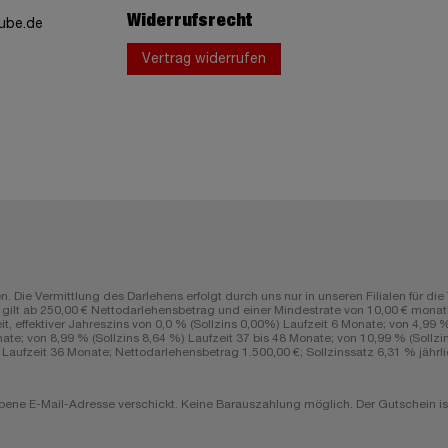
Widerrufsrecht
ube.de
Vertrag widerrufen
n. Die Vermittlung des Darlehens erfolgt durch uns nur in unseren Filialen fü
lt ab 250,00 € Nettodarlehensbetrag und einer Mindestrate von 10,00 € monatli
ffektiver Jahreszins von 0,0 % (Sollzins 0,00%) Laufzeit 6 Monate; von 4,99 % (
ate; von 8,99 % (Sollzins 8,64 %) Laufzeit 37 bis 48 Monate; von 10,99 % (Sollzin
aufzeit 36 Monate; Nettodarlehensbetrag 1.500,00 €; Sollzinssatz 6,31 % jährlic
ene E-Mail-Adresse verschickt. Keine Barauszahlung möglich. Der Gutschein ist