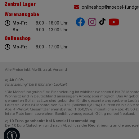
Zentral Lager
onlineshop@moebel-fundgr
Warenausgabe
Mo-Fr:
8:00 - 18:00 Uhr
Sa:
9:00 - 13:00 Uhr
Onlineshop
Mo-Fr:
8:00 - 17:00 Uhr
Alle Preise inkl. MwSt. zzgl. Versand
a)
Ab 0,0%
Finanzierung* bei 6 Monaten Laufzeit
*Die Möbelfundgrube Flex-Finanzierung ist wählbar zwischen 6 bis 72 Monate
Wohnsitz und in Deutschland ansässigem Arbeitgeber möglich. Das Angebot gi
genannten Sollzinssätze sind gebunden für die gesamte angegebene Laufzeit, e
Laufzeit 13 bis 24 Monate; von 6,49 % (Sollzins 6,31 %) Laufzeit 25 bis 36 Mon
Abs. 4 PAngV: Gesamtdarlehensbetrag: 1.650,39 €; monatliche Rate: 45,80 €; L
letzte Rate kann abweichen. Bonität vorausgesetzt, Gültig nur bei Neukauf.
c)
10 Euro geschenkt bei Newsletteranmeldung:
Der 10 Euro Gutschein wird nach Abschluss der Registrierung an die angegeb
Werkzeugleiste anzeigen