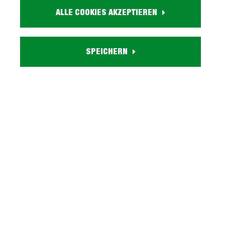
Härtegradeinstellung
ALLE COOKIES AKZEPTIEREN
Lattenrosthöhe:
ca. 8 cm
Max. Belastbarkeit:
max. 150 kg
SPEICHERN
Versand:
hauseigene Lieferung bis in Ihre Wohnung
Beschreibung
ca. 140x200 cm mit 28 Federholzleisten aufgebaut
Tiefpreisgarantie
Ausgestellt in