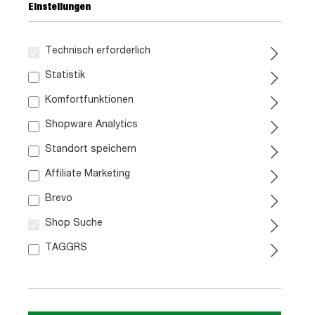
Einstellungen
Technisch erforderlich
199,
99
Statistik
Komfortfunktionen
inkl. MwSt.
Shopware Analytics
Ausführung
Standort speichern
Affiliate Marketing
Brevo
Erhältlich in der Filiale
Shop Suche
Artikel Nr.:
TAGGRS
0425011801
Größe:
ca. B 140 cm x L 200 cm x H 8 cm
Funktion: