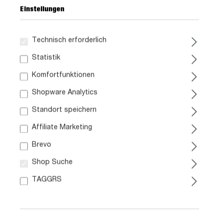
Einstellungen
Technisch erforderlich
199,
99
Statistik
Komfortfunktionen
inkl. MwSt. / zzgl. Versand
Shopware Analytics
Ausführung
Standort speichern
Liefergebiet prüfen:
Affiliate Marketing
Prüfen
Brevo
Shop Suche
In den Warenkorb
TAGGRS
Artikel Nr.:
0425009600
Größe: