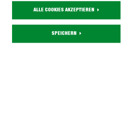
ca. B 90 cm x L 200 cm x H 7 cm
ALLE COOKIES AKZEPTIEREN
Funktion:
Härtegradeinstellung
Lattenrosthöhe:
ca. 7 cm
SPEICHERN
Max. Belastbarkeit:
ca. 150 kg
Versand:
hauseigene Lieferung bis in Ihre Wohnung
Beschreibung
Lattenrost 6 Liegezonen - Härtegradverstellung -
MAXXIMUSUnser Lattenrost MAXXIMUS der sich
Ihnen anpasst! Dieser Lattenrost…
Mehr
Tiefpreisgarantie