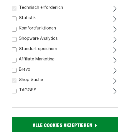
Technisch erforderlich
Statistik
Komfortfunktionen
119,
99
Shopware Analytics
Standort speichern
inkl. MwSt. / zzgl. Versand
Affiliate Marketing
Brevo
Paketversand
7,95 €
in ca. 4-5 Wochen
Shop Suche
In den Warenkorb
TAGGRS
Artikel Nr.:
1061011300
Größe:
ALLE COOKIES AKZEPTIEREN
ca. B 120 cm x H 75 cm x T 55 cm