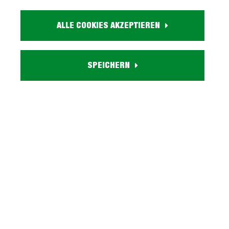
Größe:
ca. B 225 cm x H 210 cm x T 64 cm
ALLE COOKIES AKZEPTIEREN
Farbe:
schwarz graphit
Inneneinteilung:
SPEICHERN
5 Einlegeböden, 1 Kleiderstange, 3 Schubladen
Griffleiste:
schwarze Metall Griffleiste auf kompletter Höhe
Auf Anfrage lieferbar:
Passepartout
Herstellungsland:
Made in Germany
Lieferzustand:
zerlegt - einfache Montage, Aufbauanleitung
Serie SAIGON entdecken